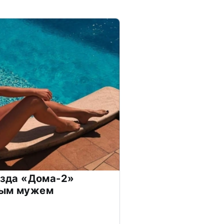
везда «Дома-2»
дым мужем