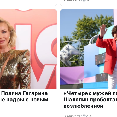
 Полина Гагарина
«Четырех мужей п
ые кадры с новым
Шаляпин проболтал
возлюбленной
6 августа
54