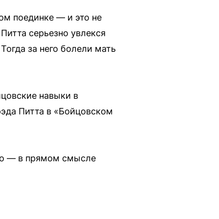
ом поединке — и это не
Питта серьезно увлекся
Тогда за него болели мать
йцовские навыки в
рэда Питта в «Бойцовском
ло — в прямом смысле