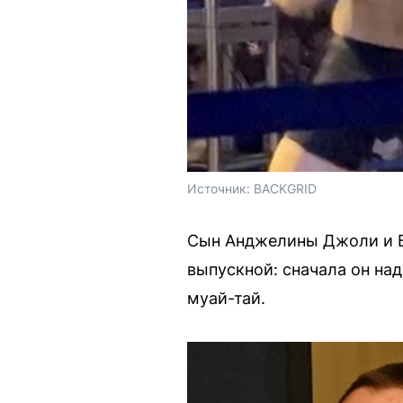
Источник: 
BACKGRID
Сын Анджелины Джоли и Б
выпускной: сначала он над
муай-тай.