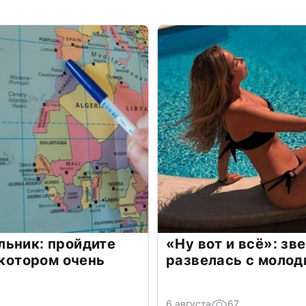
льник: пройдите
«Ну вот и всё»: з
 котором очень
развелась с моло
6 августа
67