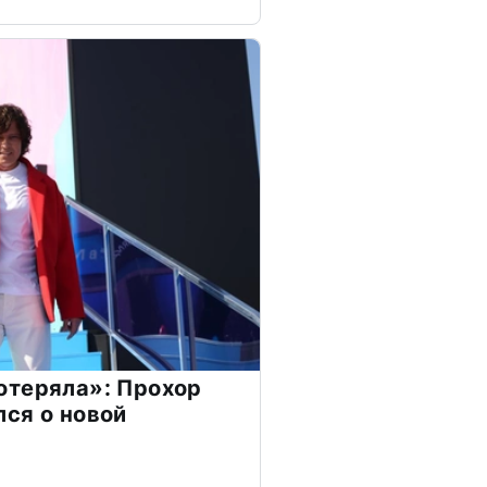
отеряла»: Прохор
ся о новой