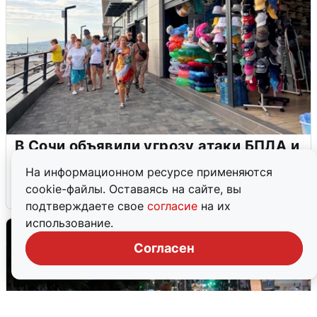
В Сочи объявили угрозу атаки БПЛА и
закрыли пляжи
На информационном ресурсе применяются
cookie-файлы. Оставаясь на сайте, вы
6 августа
0
подтверждаете свое
согласие
на их
использование.
Согласен