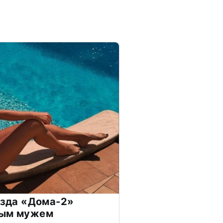
везда «Дома-2»
дым мужем