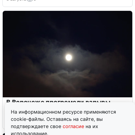
В Воронеже прогремели взрывы
после сигнала тревоги
На информационном ресурсе применяются
cookie-файлы. Оставаясь на сайте, вы
5 августа
0
подтверждаете свое
согласие
на их
использование.