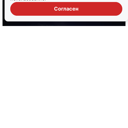
Согласен
Взрывы в Воронеже после сигнала
тревоги
5 августа
0