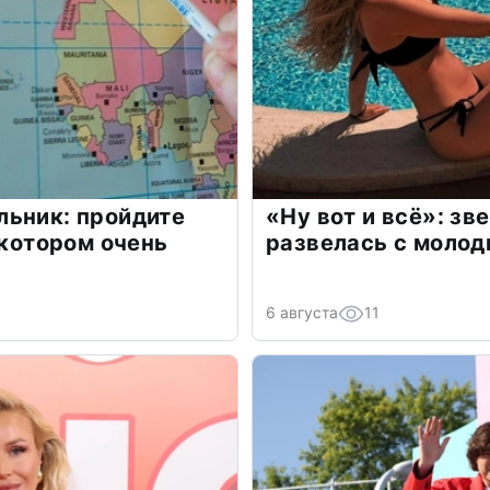
льник: пройдите
«Ну вот и всё»: з
 котором очень
развелась с моло
6 августа
11