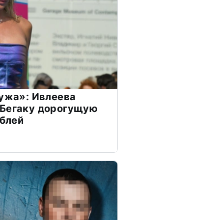
мужа»: Ивлеева
 Бегаку дорогущую
ублей