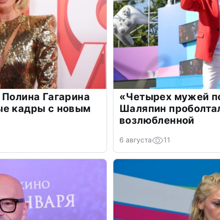
 Полина Гагарина
«Четырех мужей п
ые кадры с новым
Шаляпин проболтал
возлюбленной
6 августа
11