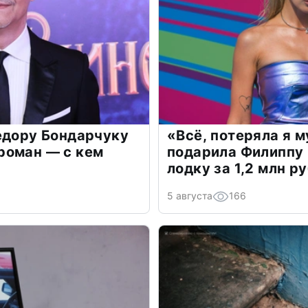
едору Бондарчуку
«Всё, потеряла я 
роман — с кем
подарила Филиппу
лодку за 1,2 млн р
5 августа
166