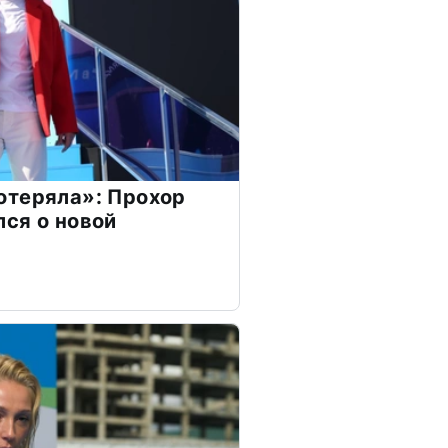
отеряла»: Прохор
ся о новой