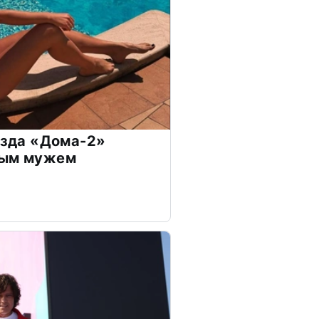
везда «Дома-2»
дым мужем