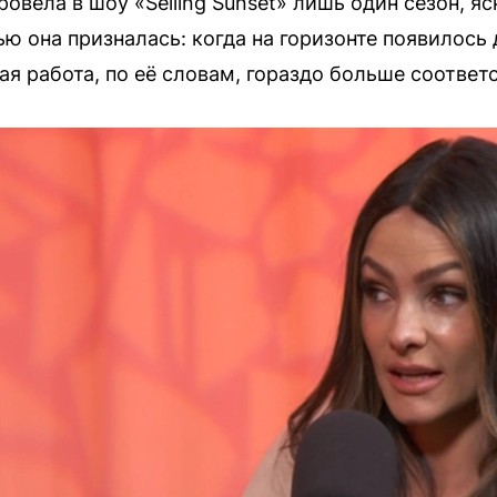
овела в шоу «Selling Sunset» лишь один сезон, яс
ью она призналась: когда на горизонте появилось
я работа, по её словам, гораздо больше соответ