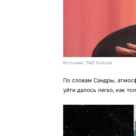
Источник: 
TMZ Podcast
По словам Сандры, атмосф
уйти далось легко, как то