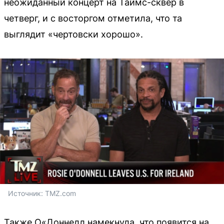
неожиданный концерт на Таймс-сквер в
четверг, и с восторгом отметила, что та
выглядит «чертовски хорошо».
Источник: 
TMZ.com
Также О«Доннелл намекнула, что появится на