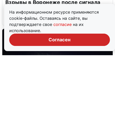
Взрывы в Воронеже после сигнала
тревоги
На информационном ресурсе применяются
cookie-файлы. Оставаясь на сайте, вы
5 августа
0
подтверждаете свое
согласие
на их
использование.
Согласен
В Воронеже прогремели взрывы
после сигнала тревоги