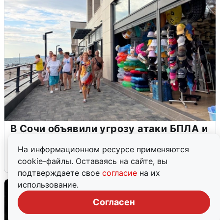
В Сочи объявили угрозу атаки БПЛА и
закрыли пляжи
На информационном ресурсе применяются
6 августа
0
cookie-файлы. Оставаясь на сайте, вы
подтверждаете свое
согласие
на их
использование.
Согласен