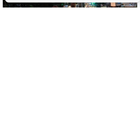
Опубликована карта отключений
воды в Воронеже
6 августа
0