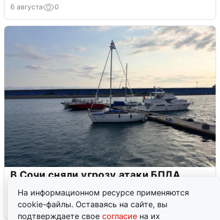
6 августа
0
В Сочи сняли угрозу атаки БПЛА,
аэропорт закрыт
На информационном ресурсе применяются
cookie-файлы. Оставаясь на сайте, вы
6 августа
0
подтверждаете свое
согласие
на их