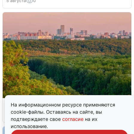
5 августа
0
Атака БПЛА на Уфу: горожане шутят
На информационном ресурсе применяются
cookie-файлы. Оставаясь на сайте, вы
5 августа
0
подтверждаете свое
согласие
на их
использование.