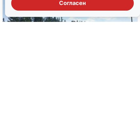
Согласен
Склад Wildberries в Екатеринбурге
эвакуировали из-за БПЛА
5 августа
0