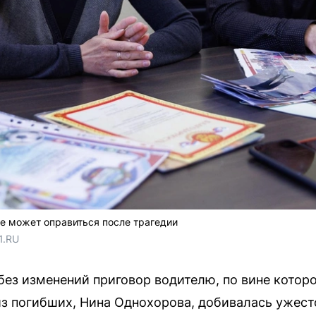
не может оправиться после трагедии
1.RU
без изменений приговор водителю, по вине котор
из погибших, Нина Однохорова, добивалась ужест