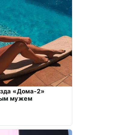
везда «Дома-2»
дым мужем