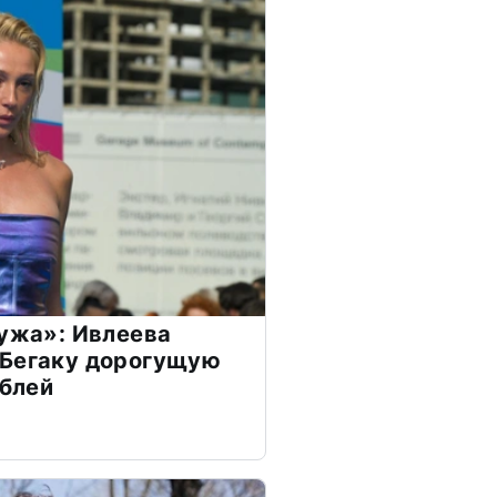
мужа»: Ивлеева
 Бегаку дорогущую
ублей