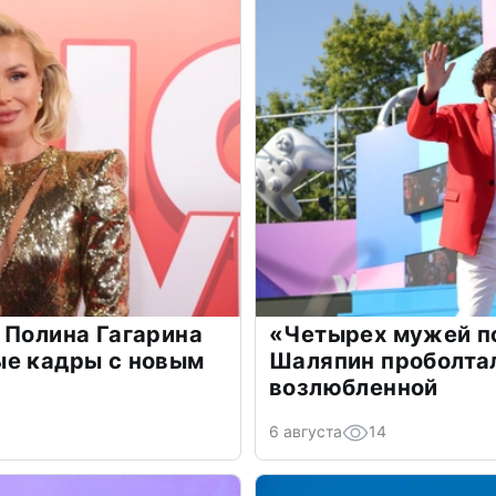
 Полина Гагарина
«Четырех мужей п
ые кадры с новым
Шаляпин проболтал
возлюбленной
6 августа
14