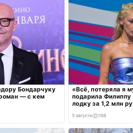
едору Бондарчуку
«Всё, потеряла я 
роман — с кем
подарила Филиппу
лодку за 1,2 млн р
5 августа
168