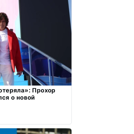
отеряла»: Прохор
ся о новой