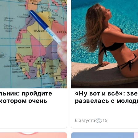
льник: пройдите
«Ну вот и всё»: з
 котором очень
развелась с моло
6 августа
15