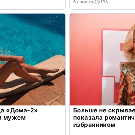
6 августа
133
зда «Дома-2»
Больше не скрывае
м мужем
показала романти
избранником