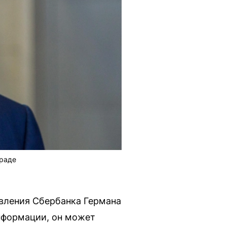
граде
авления Сбербанка Германа
информации, он может