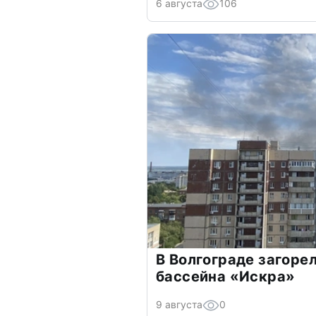
6 августа
106
В Волгограде загоре
бассейна «Искра»
9 августа
0