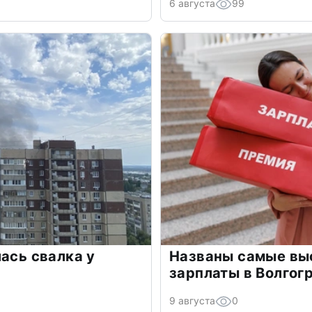
6 августа
99
лась свалка у
Названы самые выс
зарплаты в Волгог
9 августа
0