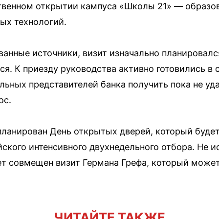
твенном открытии кампуса «Школы 21» — образов
ых технологий.
нные источники, визит изначально планировался
ся. К приезду руководства активно готовились в
ьных представителей банка получить пока не уд
ос.
апланирован День открытых дверей, который буд
ского интенсивного двухнедельного отбора. Не и
ет совмещен визит Германа Грефа, который може
ЧИТАЙТЕ ТАКЖЕ