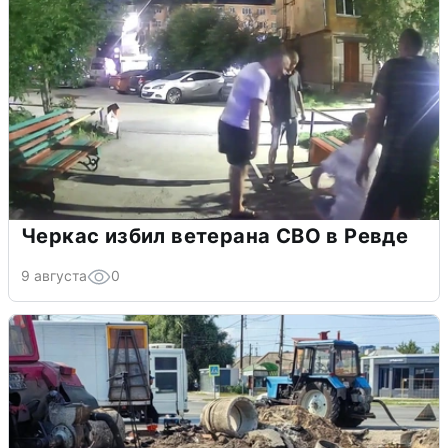
Черкас избил ветерана СВО в Ревде
9 августа
0