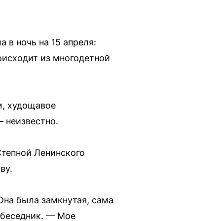
 в ночь на 15 апреля:
роисходит из многодетной
м, худощавое
— неизвестно.
Степной Ленинского
ву.
 Она была замкнутая, сама
собеседник. — Мое