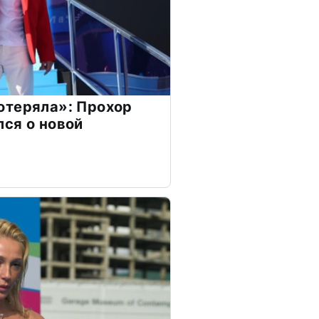
отеряла»: Прохор
ся о новой