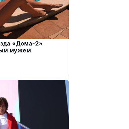
везда «Дома-2»
дым мужем