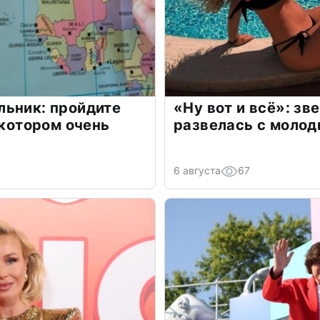
льник: пройдите
«Ну вот и всё»: з
 котором очень
развелась с моло
6 августа
67