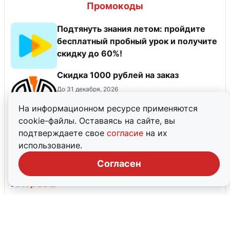
Промокоды
Подтянуть знания летом: пройдите
бесплатный пробный урок и получите
скидку до 60%!
Скидка 1000 рублей на заказ
До 31 декабря, 2026
На информационном ресурсе применяются
cookie-файлы. Оставаясь на сайте, вы
Три дня демо-доступа бесплатно от
подтверждаете свое
согласие
на их
SF Education
использование.
До 31 декабря, 2026
Согласен
ТОП-20 книг для уверенности в себе
До 31 декабря, 2026
Все промокоды