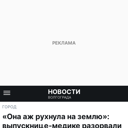
НОВОСТИ
ВОЛГОГРАДА
ГОРОД
«Она аж рухнула на землю»:
выпускнице-медике разорвали