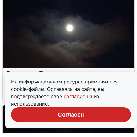
Взрывы в Воронеже после сигнала
тревоги
На информационном ресурсе применяются
cookie-файлы. Оставаясь на сайте, вы
5 августа
0
подтверждаете свое
согласие
на их
использование.
Согласен