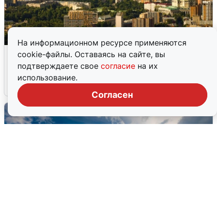
На информационном ресурсе применяются
Москвичи услышали грохот в небе:
cookie-файлы. Оставаясь на сайте, вы
подробности
подтверждаете свое
согласие
на их
использование.
7 августа
0
Согласен