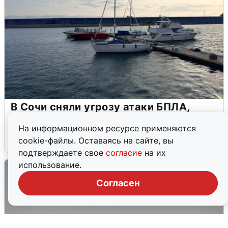
В Сочи сняли угрозу атаки БПЛА,
аэропорт закрыт
На информационном ресурсе применяются
6 августа
0
cookie-файлы. Оставаясь на сайте, вы
подтверждаете свое
согласие
на их
использование.
Согласен