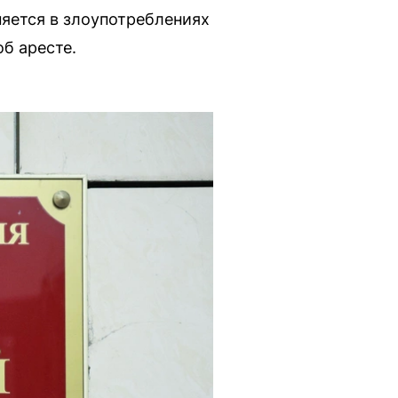
няется в злоупотреблениях
б аресте.