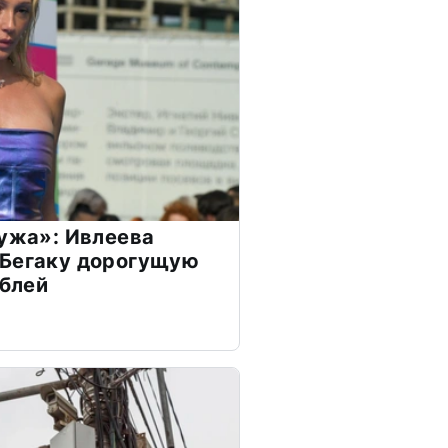
мужа»: Ивлеева
 Бегаку дорогущую
ублей