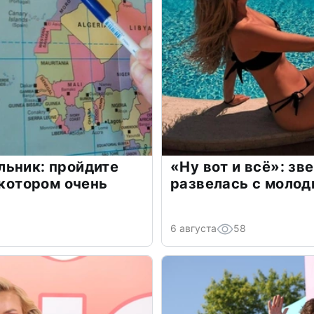
льник: пройдите
«Ну вот и всё»: з
 котором очень
развелась с моло
6 августа
58