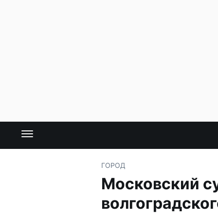
ГОРОД
Московский су
волгоградског