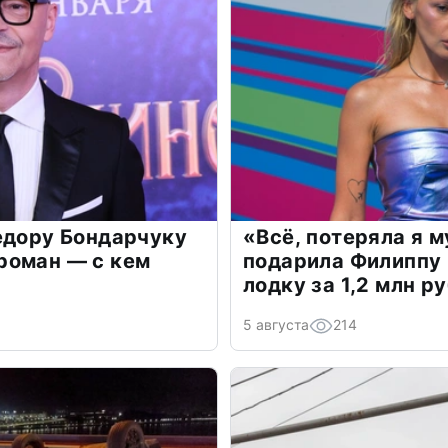
едору Бондарчуку
«Всё, потеряла я 
роман — с кем
подарила Филиппу
лодку за 1,2 млн р
5 августа
214