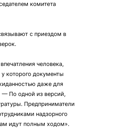
седателем комитета
связывают с приездом в
верок.
 впечатления человека,
 у которого документы
ожиданностью даже для
 — По одной из версий,
уратуры. Предприниматели
отрудниками надзорного
там идут полным ходом».