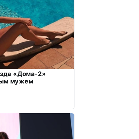
везда «Дома-2»
дым мужем