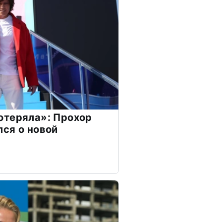
отеряла»: Прохор
ся о новой