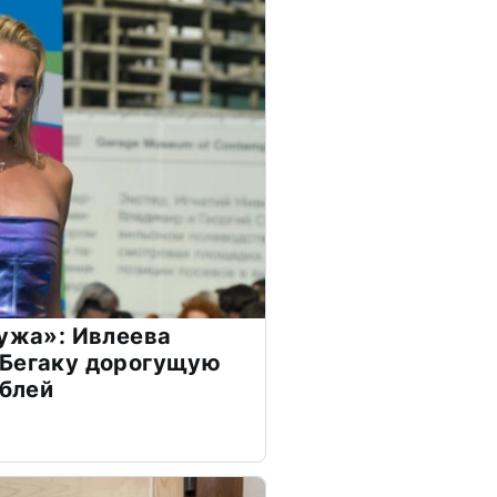
мужа»: Ивлеева
 Бегаку дорогущую
ублей