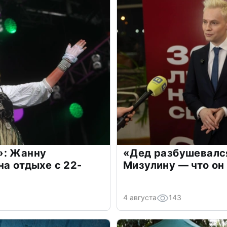
»: Жанну
«Дед разбушевалс
на отдыхе с 22-
Мизулину — что он
4 августа
143