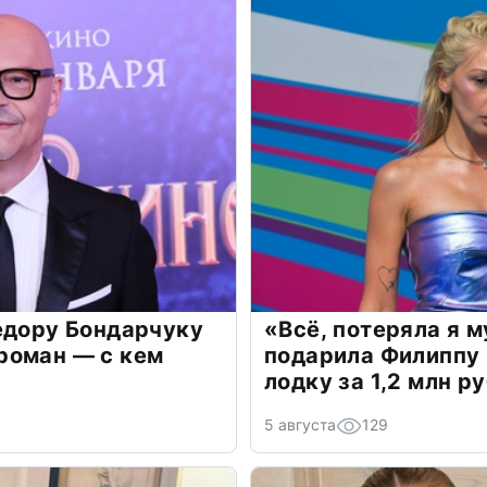
едору Бондарчуку
«Всё, потеряла я 
роман — с кем
подарила Филиппу
лодку за 1,2 млн р
5 августа
129