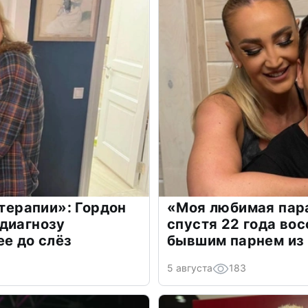
 терапии»: Гордон
«Моя любимая пара
диагнозу
спустя 22 года во
ее до слёз
бывшим парнем из
5 августа
183