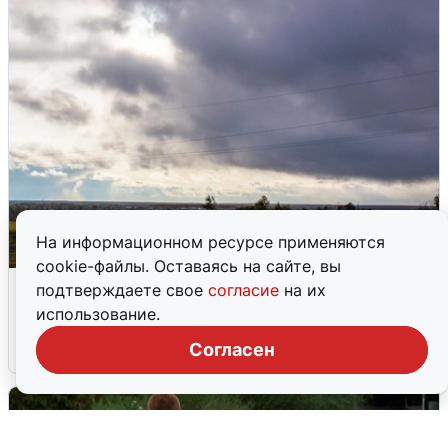
На информационном ресурсе применяются
cookie-файлы. Оставаясь на сайте, вы
Над ХМАО впервые сбили
подтверждаете свое
согласие
на их
беспилотники
использование.
Согласен
3 августа
0