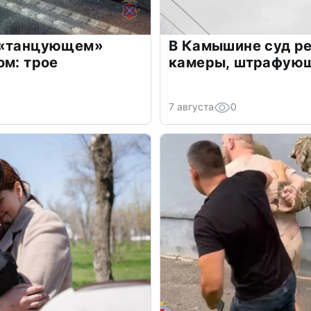
 «танцующем»
В Камышине суд р
ом: трое
камеры, штрафующ
7 августа
0