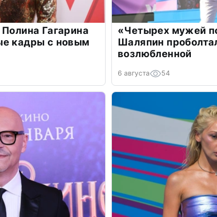
 Полина Гагарина
«Четырех мужей п
ые кадры с новым
Шаляпин проболтал
возлюбленной
6 августа
54