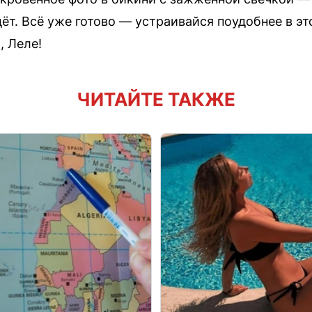
ёт. Всё уже готово — устраивайся поудобнее в эт
, Леле!
ЧИТАЙТЕ ТАКЖЕ