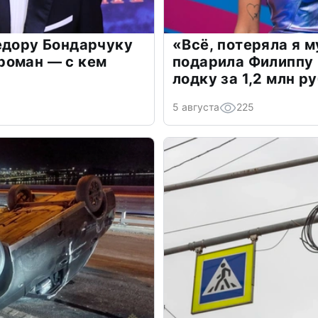
едору Бондарчуку
«Всё, потеряла я 
роман — с кем
подарила Филиппу
лодку за 1,2 млн р
5 августа
225