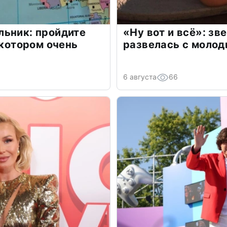
льник: пройдите
«Ну вот и всё»: з
 котором очень
развелась с моло
6 августа
66