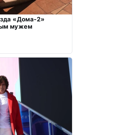
везда «Дома-2»
дым мужем