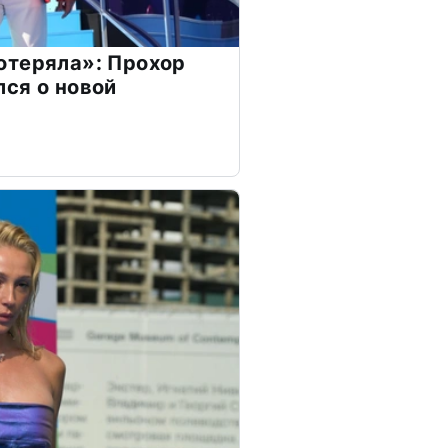
отеряла»: Прохор
ся о новой