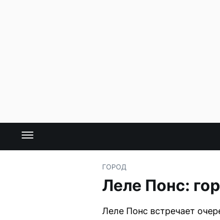
ГОРОД
Леле Понс: го
Леле Понс встречает очер