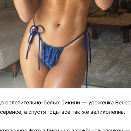
до ослепительно-белых бикини — уроженка Венес
ервисе, а спустя годы всё так же великолепна.
ткровенное фото в бикини с зажжённой свечкой —