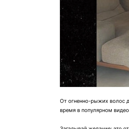
От огненно-рыжих волос 
время в популярном видеос
Загадывай желание: это о