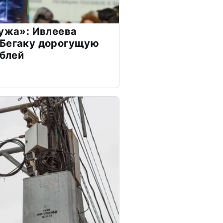
мужа»: Ивлеева
 Бегаку дорогущую
ублей