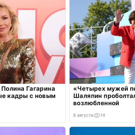
 Полина Гагарина
«Четырех мужей п
ые кадры с новым
Шаляпин проболтал
возлюбленной
6 августа
14