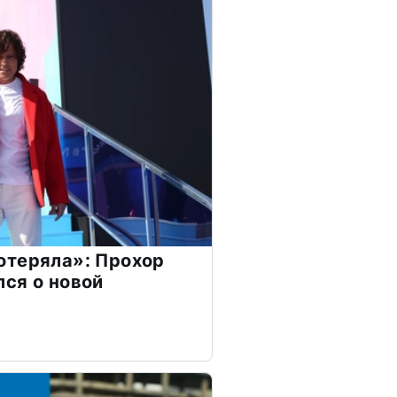
отеряла»: Прохор
ся о новой