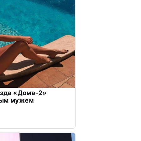
везда «Дома-2»
дым мужем