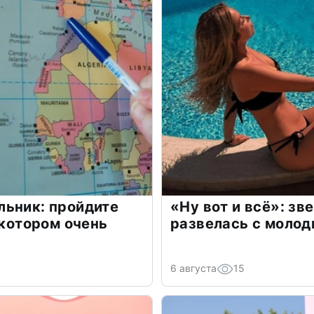
льник: пройдите
«Ну вот и всё»: з
 котором очень
развелась с моло
6 августа
15