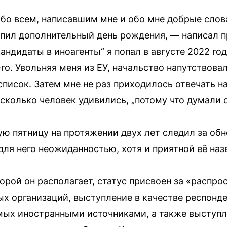
ибо всем, написавшим мне и обо мне добрые слова
пил дополнительный день рождения, — написал 
кандидаты в иноагенты“ я попал в августе 2022 год
-го. Увольняя меня из ЕУ, начальство напутствова
список. Затем мне не раз приходилось отвечать н
несколько человек удивились, „потому что думали о
ую пятницу на протяжении двух лет следил за об
для него неожиданностью, хотя и приятной её наз
орой он располагает, статус присвоен за «распр
ых организаций, выступление в качестве респонд
мых иностранными источниками, а также выступл