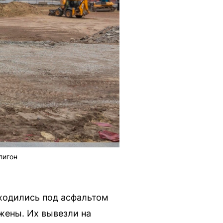
лигон
аходились под асфальтом
жены. Их вывезли на