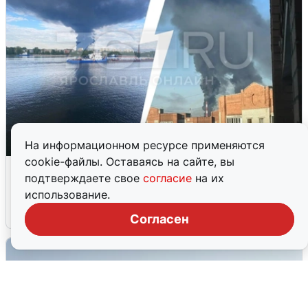
На информационном ресурсе применяются
cookie-файлы. Оставаясь на сайте, вы
Ночная атака БПЛА на Ярославль:
подтверждаете свое
согласие
на их
попадания и последствия
использование.
6 августа
0
Согласен