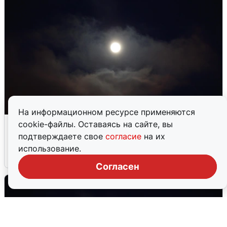
На информационном ресурсе применяются
В Воронеже прогремели взрывы
cookie-файлы. Оставаясь на сайте, вы
после сигнала тревоги
подтверждаете свое
согласие
на их
использование.
5 августа
0
Согласен