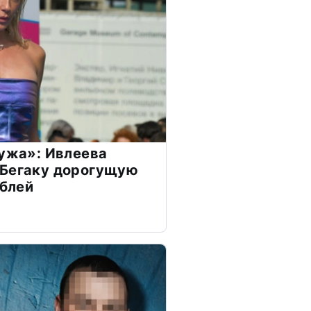
мужа»: Ивлеева
 Бегаку дорогущую
ублей