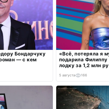
едору Бондарчуку
«Всё, потеряла я 
роман — с кем
подарила Филиппу
лодку за 1,2 млн р
5 августа
166