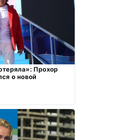
отеряла»: Прохор
ся о новой