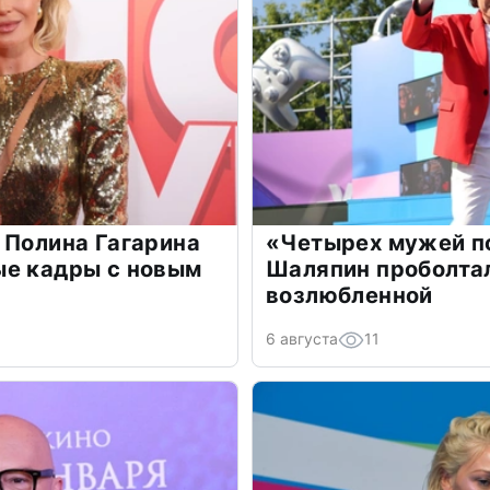
 Полина Гагарина
«Четырех мужей п
ые кадры с новым
Шаляпин проболтал
возлюбленной
6 августа
11