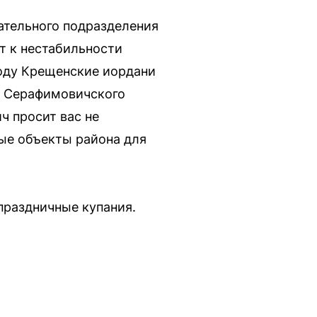
ательного подразделения
т к нестабильности
году Крещенские иордани
и Серафимовичского
ч просит вас не
ные объекты района для
праздничные купания.