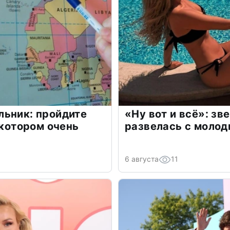
льник: пройдите
«Ну вот и всё»: з
 котором очень
развелась с моло
6 августа
11