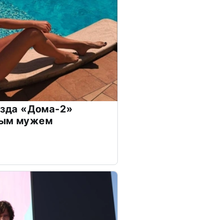
везда «Дома-2»
дым мужем