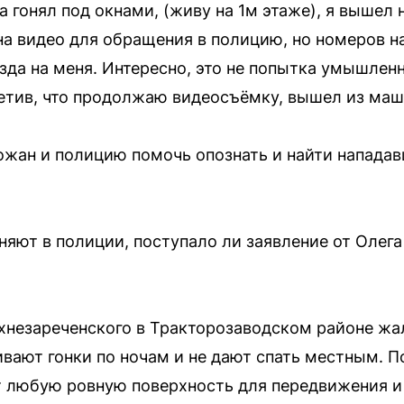
а гонял под окнами, (живу на 1м этаже), я вышел 
а видео для обращения в полицию, но номеров на
зда на меня. Интересно, это не попытка умышлен
метив, что продолжаю видеосъёмку, вышел из маш
жан и полицию помочь опознать и найти нападав
яют в полиции, поступало ли заявление от Олега
хнезареченского в Тракторозаводском районе жа
ивают гонки по ночам и не дают спать местным. П
 любую ровную поверхность для передвижения и 