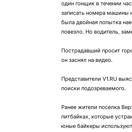
один гонщик в течении час
записать номера машины н
была двойная попытка нае
повезло. Но водитель, за
Пострадавший просит горо
он заснял на видео.
Представители V1.RU выясн
поиски подозреваемого.
Ранее жители поселка Вер
питбайках, которые устра
юные байкеры используют