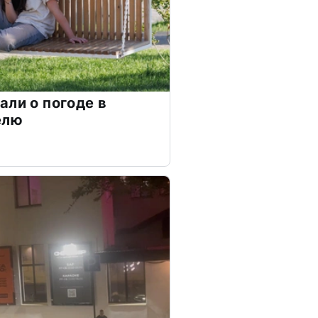
али о погоде в
елю