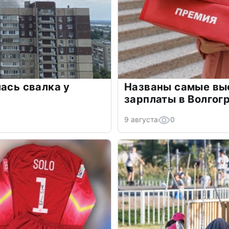
лась свалка у
Названы самые выс
зарплаты в Волгог
9 августа
0