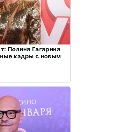
т: Полина Гагарина
чные кадры с новым