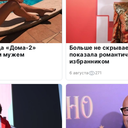
зда «Дома-2»
Больше не скрывае
м мужем
показала романти
избранником
6 августа
271