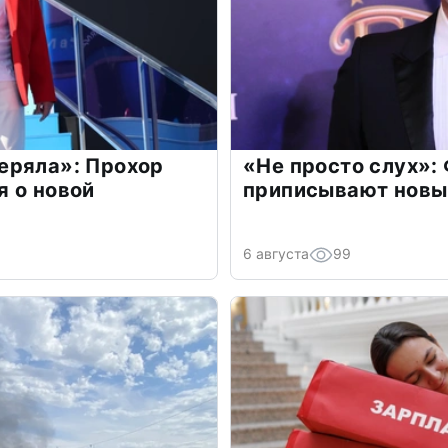
еряла»: Прохор
«Не просто слух»:
 о новой
приписывают новы
6 августа
99