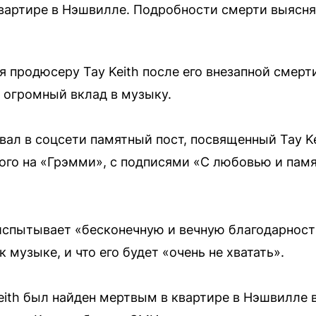
вартире в Нэшвилле. Подробности смерти выясня
 продюсеру Tay Keith после его внезапной смерти
а огромный вклад в музыку.
вал в соцсети памятный пост, посвященный Tay K
го на «Грэмми», с подписями «С любовью и памя
испытывает «бесконечную и вечную благодарность»
 музыке, и что его будет «очень не хватать».
eith был найден мертвым в квартире в Нэшвилле в