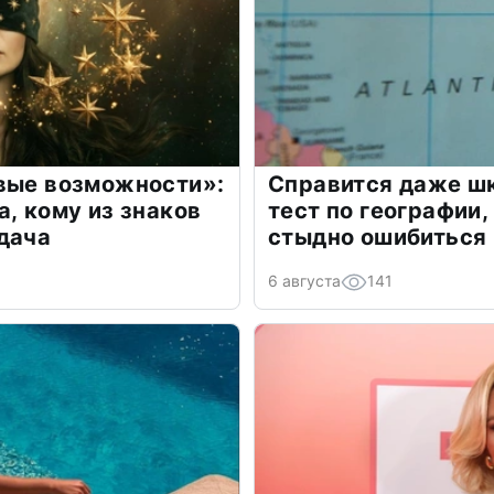
овые возможности»:
Справится даже шк
а, кому из знаков
тест по географии,
дача
стыдно ошибиться
6 августа
141