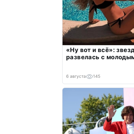
«Ну вот и всё»: зве
развелась с молоды
6 августа
145