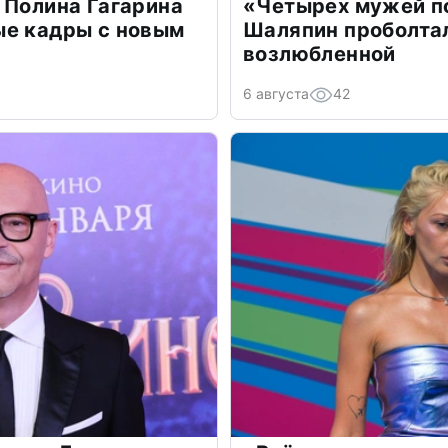
 Полина Гагарина
«Четырех мужей п
ые кадры с новым
Шаляпин проболтал
возлюбленной
6 августа
42