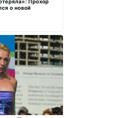
отеряла»: Прохор
ся о новой