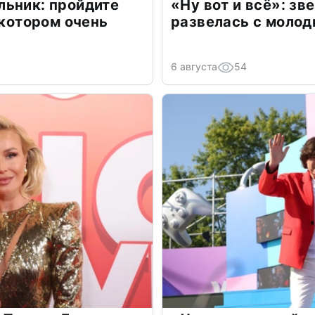
льник: пройдите
«Ну вот и всё»: з
 котором очень
развелась с моло
6 августа
54