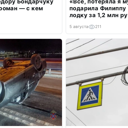
едору Бондарчуку
«Всё, потеряла я 
роман — с кем
подарила Филиппу
лодку за 1,2 млн р
5 августа
211