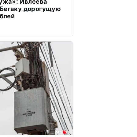
мужа»: Ивлеева
 Бегаку дорогущую
ублей