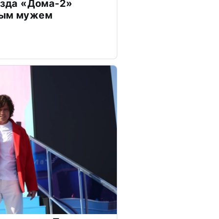
везда «Дома-2»
дым мужем