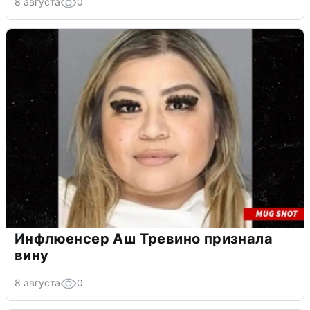
8 августа
0
Инфлюенсер Аш Тревино признала
вину
8 августа
0