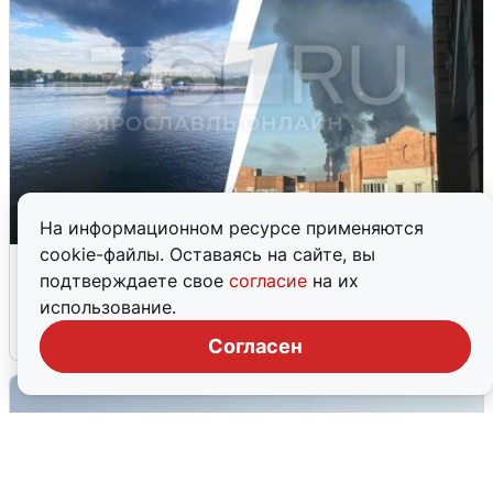
На информационном ресурсе применяются
cookie-файлы. Оставаясь на сайте, вы
Ночная атака БПЛА на Ярославль:
подтверждаете свое
согласие
на их
попадания и последствия
использование.
6 августа
0
Согласен