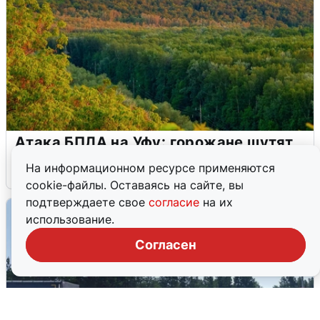
Атака БПЛА на Уфу: горожане шутят
На информационном ресурсе применяются
5 августа
0
cookie-файлы. Оставаясь на сайте, вы
подтверждаете свое
согласие
на их
использование.
Согласен