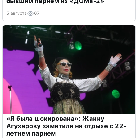
бывшим парнем из «ДОМа-2»
5 августа
67
«Я была шокирована»: Жанну
Агузарову заметили на отдыхе с 22-
летнем парнем