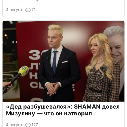
4 августа
71
«Дед разбушевался»: SHAMAN довел
Мизулину — что он натворил
4 августа
127