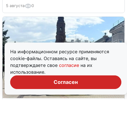
5 августа
0
На информационном ресурсе применяются
cookie-файлы. Оставаясь на сайте, вы
подтверждаете свое
согласие
на их
использование.
Согласен
У соседей пожар и сбои: что было при
режиме БПЛА в Прикамье
5 августа
0