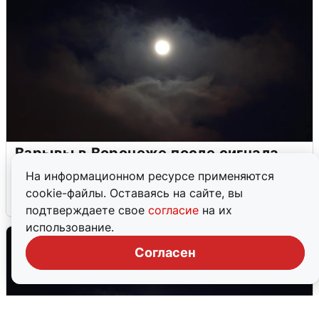
Взрывы в Воронеже после сигнала
тревоги
На информационном ресурсе применяются
cookie-файлы. Оставаясь на сайте, вы
5 августа
0
подтверждаете свое
согласие
на их
использование.
Согласен