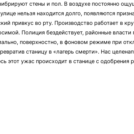
вибрируют стены и пол. В воздухе постоянно ощу
улице нельзя находится долго, появляются призн
ский привкус во рту. Производство работает в к
симой. Полиция бездействует, районные власти 
ально, поверхностно, в фоновом режиме при от
ревратив станицу в «лагерь смерти». Нас целен
есь этот ужас происходит в станице с одобрения 