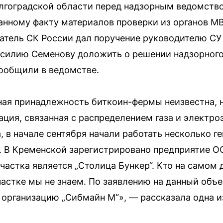
олгоградской области перед надзорным ведомств
нному факту материалов проверки из органов М
атель СК России дал поручение руководителю СУ
силию Семенову доложить о решении надзорного 
ообщили в ведомстве.
ная принадлежность биткоин-фермы неизвестна, н
ация, связанная с распределением газа и электро
, в начале сентября начали работать несколько ге
. В Кременской зарегистрировано предприятие ОО
частка является „Столица Бункер“. Кто на самом
частке мы не знаем. По заявлению на данный объ
 организацию „Сибмайн М“», — рассказала одна и