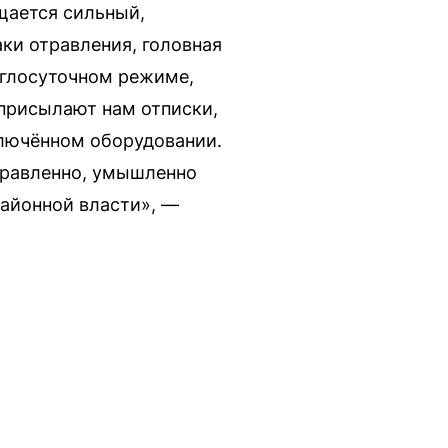
щается сильный,
аки отравления, головная
руглосуточном режиме,
присылают нам отписки,
ключённом оборудовании.
аправленно, умышленно
районной власти», —