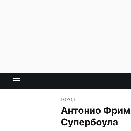
ГОРОД
Антонио Фриме
Супербоула