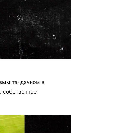
вым тачдауном в
го собственное