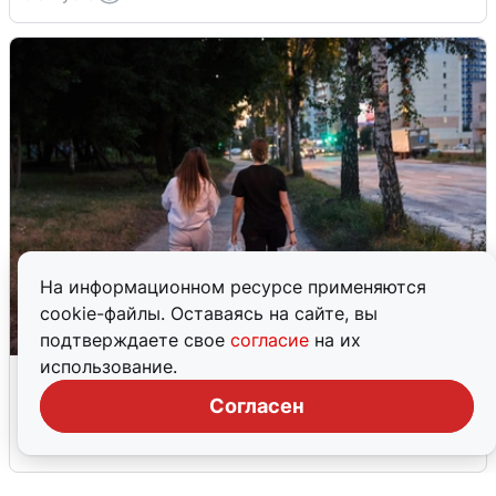
На информационном ресурсе применяются
cookie-файлы. Оставаясь на сайте, вы
подтверждаете свое
согласие
на их
использование.
Опубликована карта отключений
воды в Воронеже
Согласен
6 августа
0