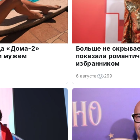
зда «Дома-2»
Больше не скрывае
м мужем
показала романти
избранником
6 августа
269