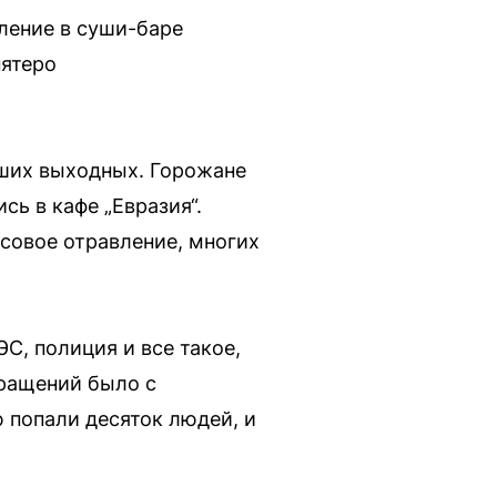
ление в суши-баре
пятеро
ших выходных. Горожане
сь в кафе „Евразия“.
совое отравление, многих
С, полиция и все такое,
бращений было с
 попали десяток людей, и