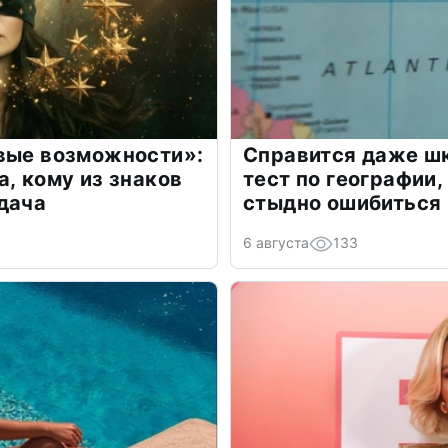
овые возможности»:
Справится даже шк
а, кому из знаков
тест по географии,
дача
стыдно ошибиться
6 августа
133