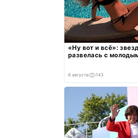
«Ну вот и всё»: зве
развелась с молоды
6 августа
143