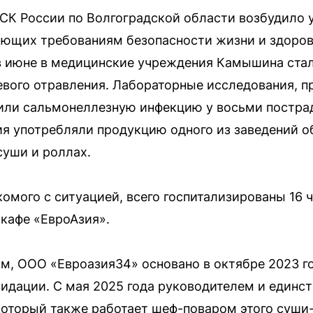
СК России по Волгоградской области возбудило у
чающих требованиям безопасности жизни и здоров
 в июне в медицинские учреждения Камышина ста
вого отравления. Лабораторные исследования, 
или сальмонеллезную инфекцию у восьми пострад
я употребляли продукцию одного из заведений о
уши и роллах.
омого с ситуацией, всего госпитализированы 16 ч
 кафе «ЕвроАзия».
, ООО «Евроазия34» основано в октябре 2023 го
видации. С мая 2025 года руководителем и един
который также работает шеф-поваром этого суши-