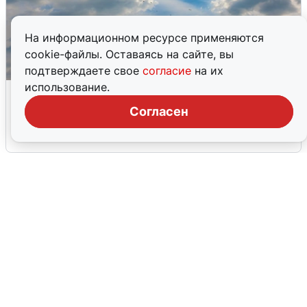
На информационном ресурсе применяются
cookie-файлы. Оставаясь на сайте, вы
подтверждаете свое
согласие
на их
использование.
МЧС ответило на сообщения о
грохоте в Москве
Согласен
7 августа
0