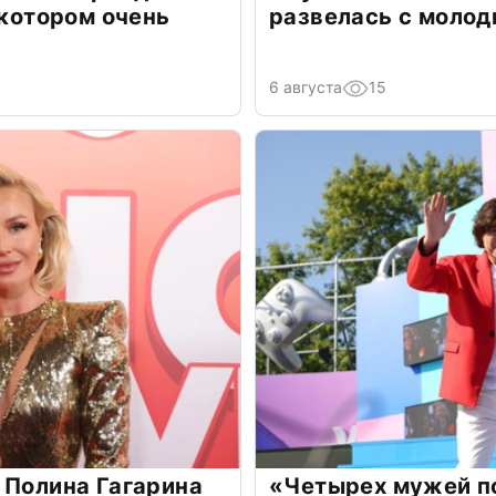
 котором очень
развелась с моло
6 августа
15
 Полина Гагарина
«Четырех мужей п