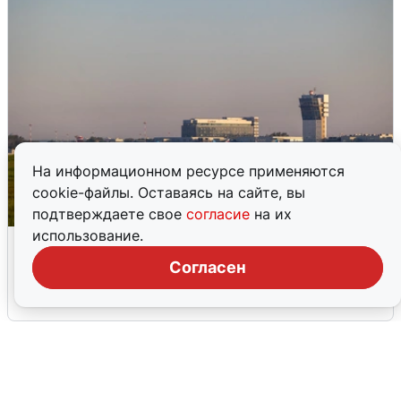
На информационном ресурсе применяются
cookie-файлы. Оставаясь на сайте, вы
подтверждаете свое
согласие
на их
использование.
Кольцово закрыли после сигнала
ракетной опасности
Согласен
6 августа
0