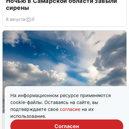
Ночью в Самарской области завыли
сирены
8 августа
0
На информационном ресурсе применяются
cookie-файлы. Оставаясь на сайте, вы
подтверждаете свое
согласие
на их
использование.
МЧС ответило на сообщения о
грохоте в Москве
Согласен