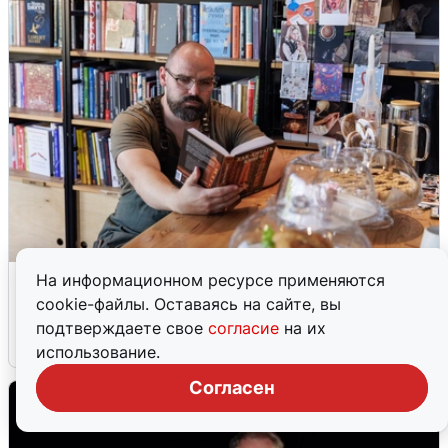
Волгоград отмечает праздник чтения
На информационном ресурсе применяются
кино и книг
cookie-файлы. Оставаясь на сайте, вы
подтверждаете свое
согласие
на их
8 августа
0
использование.
Согласен