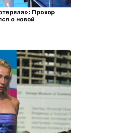
отеряла»: Прохор
ся о новой