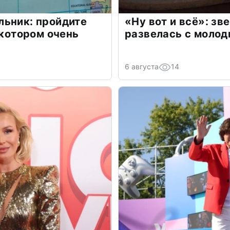
льник: пройдите
«Ну вот и всё»: з
 котором очень
развелась с моло
6 августа
14