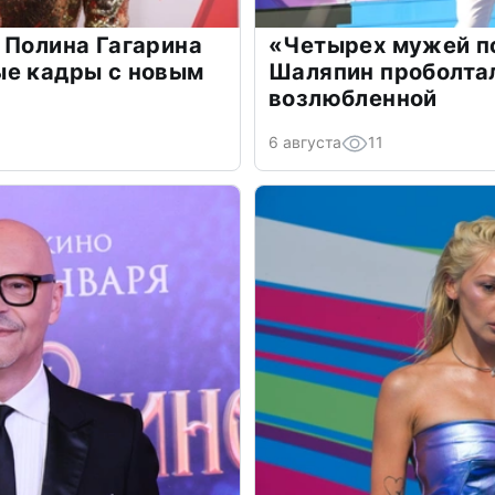
 Полина Гагарина
«Четырех мужей п
ые кадры с новым
Шаляпин проболтал
возлюбленной
6 августа
11