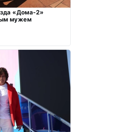
везда «Дома-2»
дым мужем