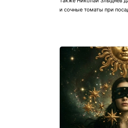
Также Николай Злыднев д
и сочные томаты при поса