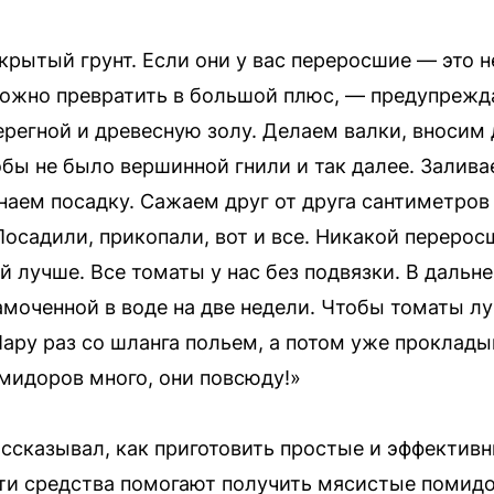
рытый грунт. Если они у вас переросшие — это н
можно превратить в большой плюс, — предупрежд
ерегной и древесную золу. Делаем валки, вносим
обы не было вершинной гнили и так далее. Залива
наем посадку. Сажаем друг от друга сантиметров
Посадили, прикопали, вот и все. Никакой перерос
ай лучше. Все томаты у нас без подвязки. В даль
замоченной в воде на две недели. Чтобы томаты л
Пару раз со шланга польем, а потом уже проклад
мидоров много, они повсюду!»
ссказывал, как приготовить простые и эффектив
 эти средства помогают получить мясистые помид