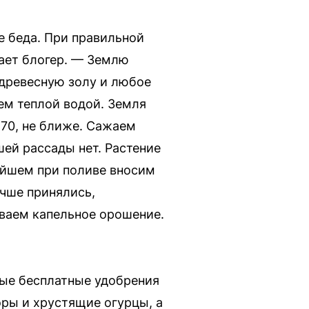
е беда. При правильной
ает блогер. — Землю
 древесную золу и любое
ем теплой водой. Земля
 70, не ближе. Сажаем
шей рассады нет. Растение
нейшем при поливе вносим
учше принялись,
ываем капельное орошение.
ные бесплатные удобрения
оры и хрустящие огурцы, а