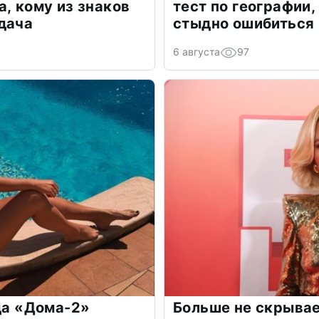
а, кому из знаков
тест по географии,
дача
стыдно ошибиться
6 августа
97
зда «Дома-2»
Больше не скрывае