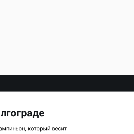
олгограде
ампиньон, который весит