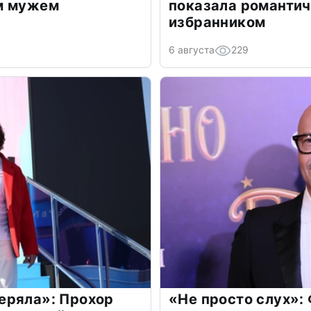
м мужем
показала романти
избранником
6 августа
229
еряла»: Прохор
«Не просто слух»: